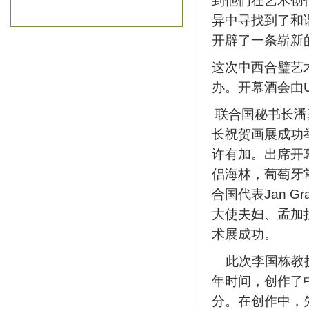
到他们在艺术创
异中寻找到了和
开辟了一条崭新
这次中西合璧艺
办。开幕酒会由
联合国秘书长潘
长祝贺画展成功
许有加。出席开
侣海林，葡萄牙常驻联
合国代表Jan 
大使夫妇、孟加
术展成功。
此次李国栋教授与丽
年时间，创作了
分。在创作中，