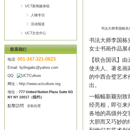
UCT新闻媒体组
人物专访
活动报道
书法大师李国栋先
UCT文化中心
书法大师李国栋
女士书画作品展
联系我们
001-347-321-0623
【联合国讯】由
电话:
Email:
liyilingabc@yahoo.com
使夫人、著名画
QQ:
的中西合璧艺术作
网址：
http://www.uctculture.org
出。
地址：
777 United Nation Plaza Suite 6G
一幅幅新颖别致
NY NY 10017
纽约）
（
经亮相，即引来
點擊訪問
谷歌
街景
各地的高级外交
大胆而又巧妙的