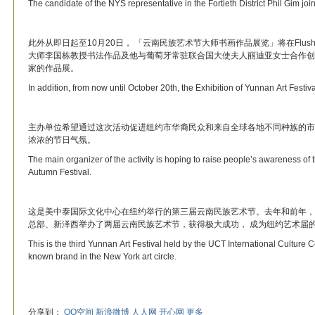
The candidate of the NYS representative in the Fortieth District Phil Gim joins
此外从即日起至10月20日， 「云南民族艺术节大师书画作品展览」将在Flushi
大师李国栋教授书法作品及他与葡萄牙常驻联合国大使夫人丽迪亚女士合作创
家的作品展。
In addition, from now until October 20th, the Exhibition of Yunnan Art Festiv
主办单位希望通过这次活动促进纽约市华裔民众和来自全球各地不同种族的市
浓浓的节日气氛。
The main organizer of the activity is hoping to raise people’s awareness of t
Autumn Festival.
这是美中泰国际文化中心在纽约举行的第三届云南民族艺术节。去年和前年，
总部、新泽西举办了两届云南民族艺术节，获得极大成功， 成为纽约艺术届
This is the third Yunnan Art Festival held by the UCT International Culture
known brand in the New York art circle.
分享到：
QQ空间
新浪微博
人人网
开心网
更多