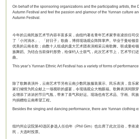
On behalf of the sponsoring organizations and the participating artists, the 
Autumn Festival and feel the passion and glamour of the Yunnan culture and
Autumn Festival.
今年的云南民族艺术节内容丰富多采，由纽约著名青年艺术家李依凌担任司仪
了「小河淌水」、「好日子」歌曲，博得现场观众阵阵掌声。毕业于曼哈顿音
优美的云南名歌；由数十人组成的庞大艺术团表演精采云南歌舞。联成曼哈顿
族舞蹈。为结合当前保钓形势，给保钓人士鼓气，此次艺术节上，艺术节们还
曲。
This year’s Yunnan Ethnic Art Festival has a variety of forms of performan
除了歌舞表演外，云南艺术节另有云南少数民族服装展示、民乐表演，音乐家
家们倾情为民众献上一场视听的盛宴，令现场观众大饱眼福。歌舞表演间隙穿
众增添了浓浓的节日气氛，带来了喜气和好运。现场也有艺术品、字画、民族
均捐赠给云南希望工程。
Besides the singing and dancing performance, there are Yunnan clothing exhi
纽约州众议院第40选区参选人任伯年（Phil Gim）也出席了此次活动，李
民，大选时投票。