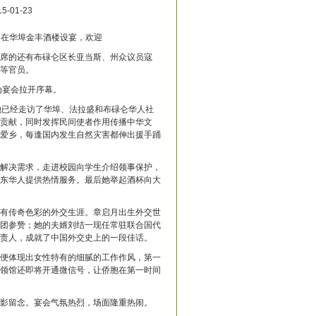
5-01-23
2日在华埠金丰酒楼设宴，欢迎
席的还有布碌仑区长亚当斯、州众议员寇
等官员。
为宴会拉开序幕。
已经走访了华埠、法拉盛和布碌仑华人社
贡献，同时发挥民间使者作用传播中华文
爱乡，每逢国内发生自然灾害都伸出援手踊
解决需求，走进校园向学生介绍领事保护，
东华人提供热情服务。最后她举起酒杯向大
有传奇色彩的外交生涯。章启月出生外交世
团参赞；她的夫婿刘结一现任常驻联合国代
责人，成就了中国外交史上的一段佳话。
便体现出女性特有的细腻的工作作风，第一
领馆还即将开通微信号，让侨胞在第一时间
影留念。宴会气氛热烈，场面隆重热闹。