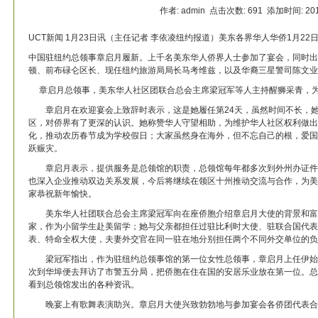
作者: admin 点击次数:
691 添加时间: 201
UCT新闻 1月23日讯（主任记者 李依凌纽约报道）美东各界华人华侨1月2
中国驻纽约总领事章启月履新。上千名美东华人侨界人士参加了宴会，同时出
顿、前布碌仑区长、现任纽约旅游局局长马考维兹，以及华裔三星警司陈文业
章启月总领事，美东华人社区团联合总会主席梁冠军等人主持醒狮采青，
章启月在欢迎宴会上致辞时表示，这是她履任第24天，虽然时间不长，她
区，对侨界有了更深的认识。她称赞华人守望相助，为维护华人社区权利做出
化，推动农历春节成为学校假日；大家虽然身在海外，但不忘自己的根，爱国
跃赈灾。
章启月表示，提供服务是总领馆的职责，总领馆每年都多次到外州办证件
也深入企业推动双边关系发展，今后将继续在领区十州推动交流与合作，为美
家恭祝新年愉快。
美东华人社团联合总会主席梁冠军向在座侨胞介绍章启月大使的背景和富
家，作为小留学生赴美留学；她与父亲都担任过驻比利时大使、驻联合国代表
表、特命全权大使，夫妻外交官在同一驻在地分别担任两个不同外交单位的负
梁冠军指出，作为驻纽约总领事馆的第一位女性总领事，章启月上任伊始
次到华埠便去拜访了市警五分局，把侨胞在住在国的安居乐业放在第一位。总
看到总领馆发出的各种资讯。
晚宴上有歌舞表演助兴。章启月大使兴致勃勃地与参加宴会各侨团代表合